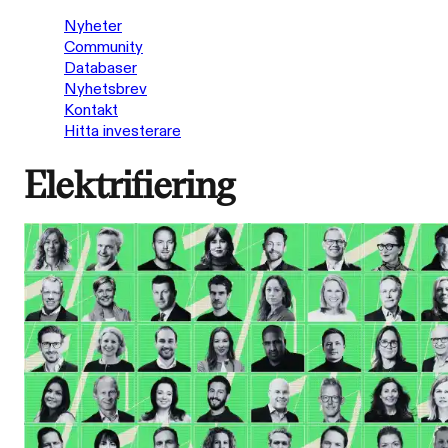
Nyheter
Community
Databaser
Nyhetsbrev
Kontakt
Hitta investerare
Elektrifiering