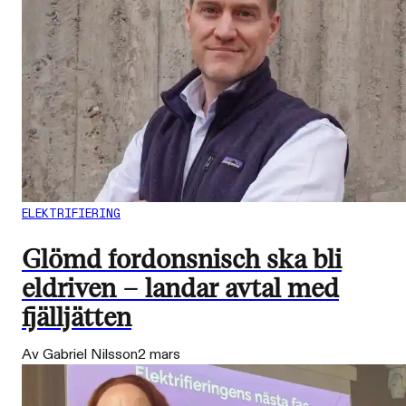
ELEKTRIFIERING
Glömd fordonsnisch ska bli
eldriven – landar avtal med
fjälljätten
Av Gabriel Nilsson
2 mars