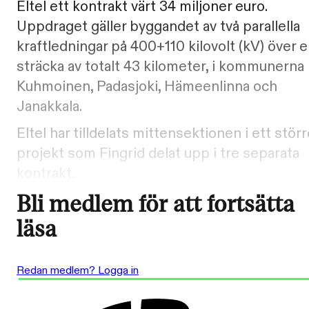
Eltel ett kontrakt värt 34 miljoner euro.
Uppdraget gäller byggandet av två parallella
kraftledningar på 400+110 kilovolt (kV) över 
sträcka av totalt 43 kilometer, i kommunerna
Kuhmoinen, Padasjoki, Hämeenlinna och
Janakkala.
Eltel har tilldelats mittensektionen i ett stör
projekt som Fingrid delat upp i tre separata
kontrakt.
Bli medlem för att fortsätta
läsa
Redan medlem? Logga in