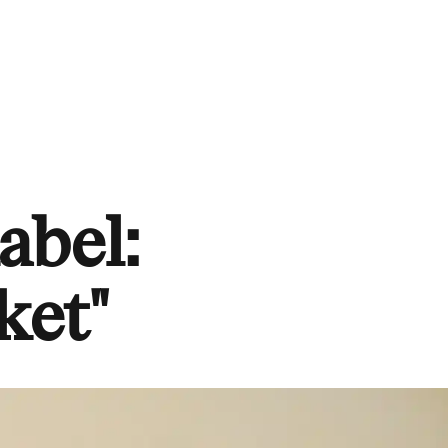
abel:
ket"