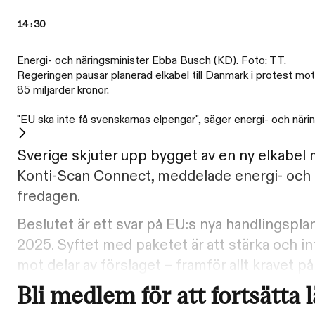
14:30
Energi- och näringsminister Ebba Busch (KD). Foto: TT.
Regeringen pausar planerad elkabel till Danmark i protest mot 
85 miljarder kronor.
"EU ska inte få svenskarnas elpengar", säger energi- och när
Sverige skjuter upp bygget av en ny elkabel 
Konti-Scan Connect, meddelade energi- och 
fredagen.
Beslutet är ett svar på EU:s nya handlingspl
2025. Syftet med paketet är att stärka och int
mot delar av förslaget – framför allt kravet 
Bli medlem för att fortsätta 