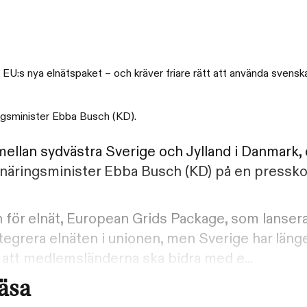
EU:s nya elnätspaket – och kräver friare rätt att använda svenska
ingsminister Ebba Busch (KD).
mellan sydvästra Sverige och Jylland i Danmark, 
näringsminister Ebba Busch (KD) på en pressk
an för elnät, European Grids Package, som lanse
egrera elnäten i unionen, men Sverige har länge 
på att medlemsländerna ska bidra med e...
läsa