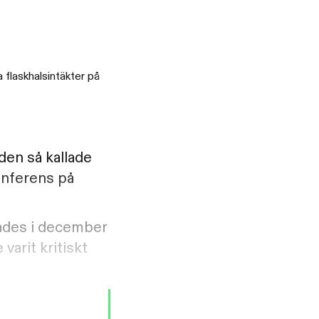
 flaskhalsintäkter på
den så kallade
onferens på
rades i december
varit kritiskt