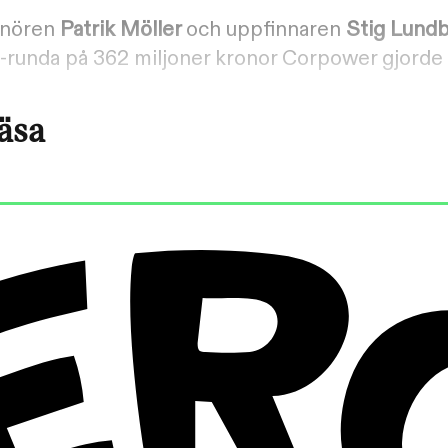
enören
Patrik Möller
och uppfinnaren
Stig Lund
 B-runda på 362 miljoner kronor Corpower gjorde
läsa