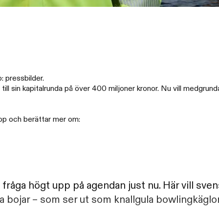
 pressbilder.
ill sin kapitalrunda på över 400 miljoner kronor. Nu vill medgrund
oop och berättar mer om:
en fråga högt upp på agendan just nu. Här vill s
ka bojar – som ser ut som knallgula bowlingkäglo