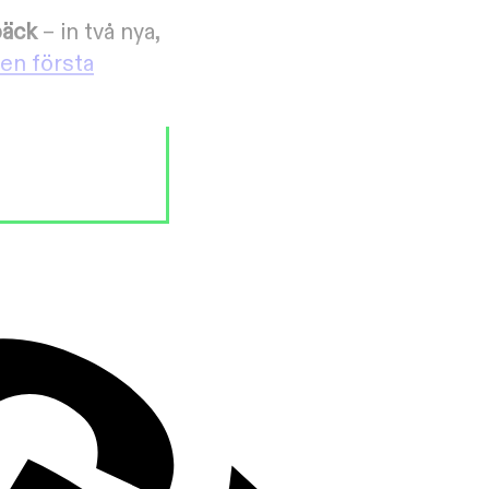
bäck
– in två nya,
en första