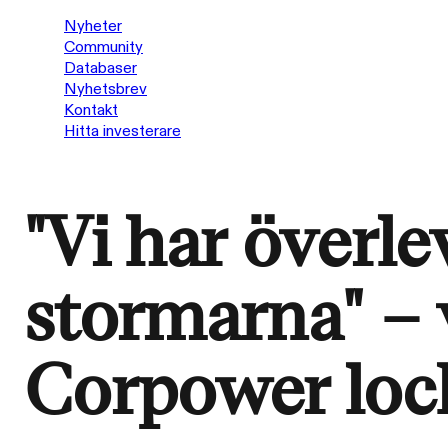
Nyheter
Community
Databaser
Nyhetsbrev
Kontakt
Hitta investerare
"Vi har överle
stormarna" – 
Corpower lock