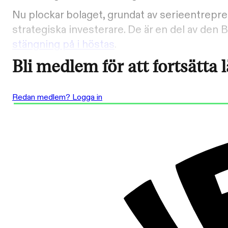
Nu plockar bolaget, grundat av serieentrepr
strategiska investerare. De är en del av den
stängning på i höstas
.
Bli medlem för att fortsätta 
Redan medlem? Logga in