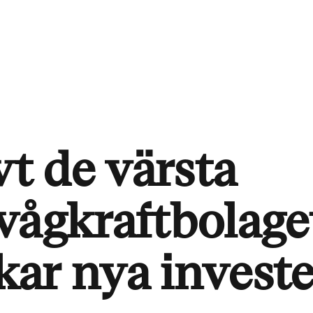
vt de värsta
vågkraftbolage
ar nya investe