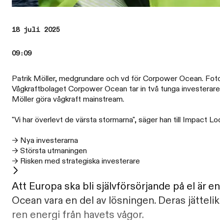
18 juli 2025
09:09
Patrik Möller, medgrundare och vd för Corpower Ocean. Foto:
Vågkraftbolaget Corpower Ocean tar in två tunga investerare t
Möller göra vågkraft mainstream.
"Vi har överlevt de värsta stormarna", säger han till Impact L
→ Nya investerarna
→ Största utmaningen
→ Risken med strategiska investerare
Att Europa ska bli självförsörjande på el är 
Ocean vara en del av lösningen. Deras jätteli
ren energi från havets vågor.