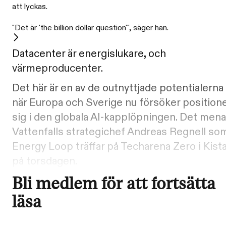
att lyckas.
"Det är 'the billion dollar question'", säger han.
Datacenter är energislukare, och
värmeproducenter.
Det här är en av de outnyttjade potentialerna
när Europa och Sverige nu försöker position
sig i den globala AI-kapplöpningen. Det mena
Vattenfalls strategichef Andreas Regnell so
Energy Loop träffar på Techarena Zero i Kist
på torsdagen.
Bli medlem för att fortsätta
läsa