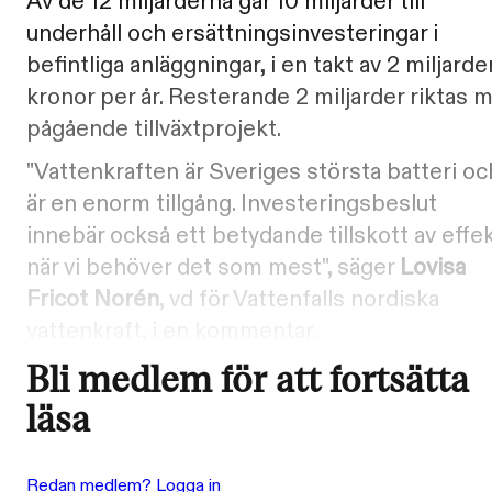
Av de 12 miljarderna går 10 miljarder till
underhåll och ersättningsinvesteringar i
befintliga anläggningar, i en takt av 2 miljarde
kronor per år. Resterande 2 miljarder riktas 
pågående tillväxtprojekt.
"Vattenkraften är Sveriges största batteri oc
är en enorm tillgång. Investeringsbeslut
innebär också ett betydande tillskott av effe
när vi behöver det som mest", säger
Lovisa
Fricot Norén
, vd för Vattenfalls nordiska
vattenkraft, i en kommentar.
Bli medlem för att fortsätta
läsa
Redan medlem? Logga in