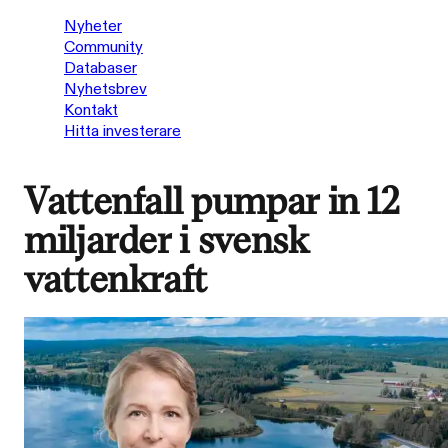
Nyheter
Community
Databaser
Nyhetsbrev
Kontakt
Hitta investerare
Vattenfall pumpar in 12
miljarder i svensk
vattenkraft