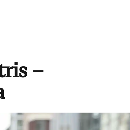
tris –
a