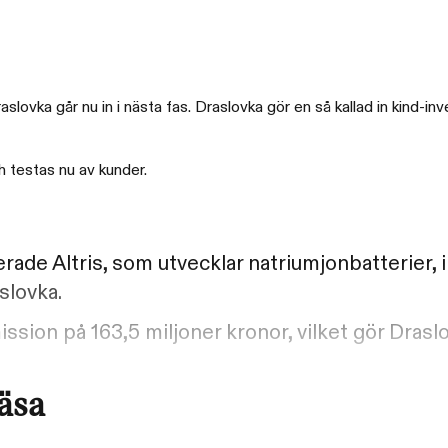
lovka går nu in i nästa fas. Draslovka gör en så kallad in kind-in
h testas nu av kunder.
erade Altris, som utvecklar natriumjonbatterier, i
slovka.
on på 163,5 miljoner kronor, vilket gör Draslov
läsa