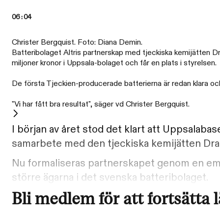
06:04
Christer Bergquist. Foto: Diana Demin.
Batteribolaget Altris partnerskap med tjeckiska kemijätten Dras
miljoner kronor i Uppsala-bolaget och får en plats i styrelsen.
De första Tjeckien-producerade batterierna är redan klara oc
"Vi har fått bra resultat", säger vd Christer Bergquist.
I början av året stod det klart att Uppsalabas
samarbete med den tjeckiska kemijätten Dra
Nu formaliseras partnerskapet genom en emissi
större ägarna i det svenska batteribolaget.
Bli medlem för att fortsätta 