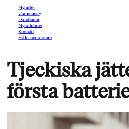
Nyheter
Community
Databaser
Nyhetsbrev
Kontakt
Hitta investerare
Tjeckiska jätte
första batteri