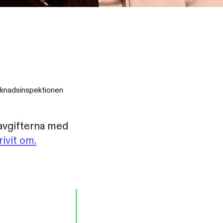
arknadsinspektionen
savgifterna med
rivit om.