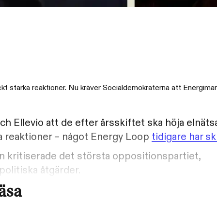
väckt starka reaktioner. Nu kräver Socialdemokraterna att Energim
ch Ellevio att de efter årsskiftet ska höja elnät
ka reaktioner – något Energy Loop
tidigare har sk
ritiserade det största oppositionspartiet,
olitiska åtgärder.
läsa