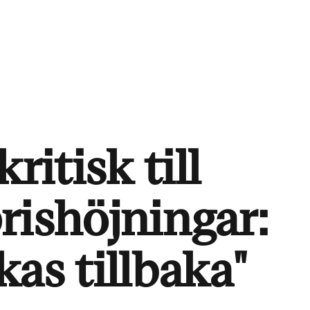
ritisk till
rishöjningar:
as tillbaka"