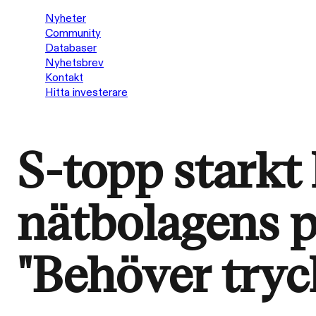
Nyheter
Community
Databaser
Nyhetsbrev
Kontakt
Hitta investerare
S-topp starkt k
nätbolagens p
"Behöver tryck