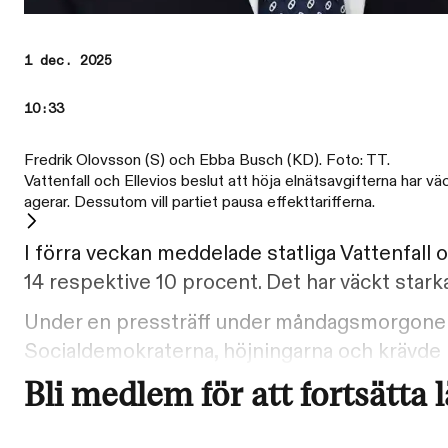
1 dec. 2025
10:33
Fredrik Olovsson (S) och Ebba Busch (KD). Foto: TT.
Vattenfall och Ellevios beslut att höja elnätsavgifterna har 
agerar. Dessutom vill partiet pausa effekttarifferna.
I förra veckan meddelade statliga Vattenfall o
14 respektive 10 procent. Det har väckt star
Under en pressträff under måndagsmorgonen k
Socialdemokraterna, höjningarna och krävde p
Bli medlem för att fortsätta 