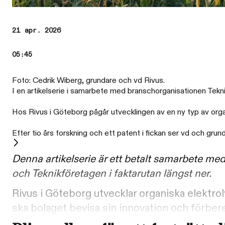
21 apr. 2026
05:45
Foto: Cedrik Wiberg, grundare och vd Rivus.
I en artikelserie i samarbete med branschorganisationen Teknik
Hos Rivus i Göteborg pågår utvecklingen av en ny typ av organi
Efter tio års forskning och ett patent i fickan ser vd och gru
Denna artikelserie är ett betalt samarbete m
och Teknikföretagen i faktarutan längst ner.
Rivus i Göteborg utvecklar organiska elektroly
ska bolaget bevisa sin innovation och förbere