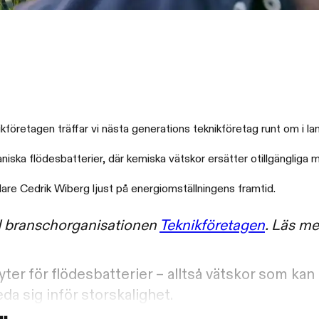
företagen träffar vi nästa generations teknikföretag runt om i la
ska flödesbatterier, där kemiska vätskor ersätter otillgängliga me
ndare Cedrik Wiberg ljust på energiomställningens framtid.
ed branschorganisationen
Teknikföretagen
. Läs m
ter för flödesbatterier – alltså vätskor som kan 
da sig inför storskalighet.