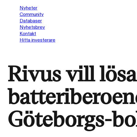
Nyheter
Community
Databaser
Nyhetsbrev
Kontakt
Hitta investerare
Rivus vill lös
batteriberoen
Göteborgs-bol