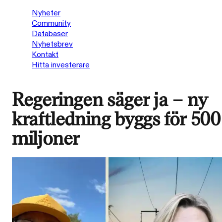
Nyheter
Community
Databaser
Nyhetsbrev
Kontakt
Hitta investerare
Regeringen säger ja – ny
kraftledning byggs för 500
miljoner