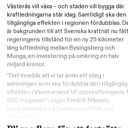
Västerås vill växa – och staden vill bygga där
kraftledningarna står idag. Samtidigt ska den
tillgängliga effekten i regionen fördubblas. D
är bakgrunden till att Svenska kraftnät nu fåt
regeringens tillstånd för en ny 25 kilometer
lång luftledning mellan Bysingsberg och
Munga, en investering på omkring en halv
miljard kronor.
"Det innebär att vi tar ännu ett steg i
satsningen som ska fördubbla den tillgänglig
effekten i Västmanland till uppskattningsvis 
000 megawatt", säger
Fredrik Nilsson
,
programledare på Svenska kraftnät i en
kommentar.