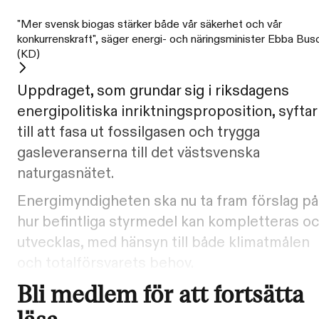
"Mer svensk biogas stärker både vår säkerhet och vår
konkurrenskraft", säger energi- och näringsminister Ebba Bus
(KD)
Uppdraget, som grundar sig i riksdagens
energipolitiska inriktningsproposition, syftar
till att fasa ut fossilgasen och trygga
gasleveranserna till det västsvenska
naturgasnätet.
Energimyndigheten ska nu ta fram förslag på
hur befintliga styrmedel kan kompletteras o
utvecklas, med hänsyn till både klimatmålen
och totalförsvarets behov.
Bli medlem för att fortsätta