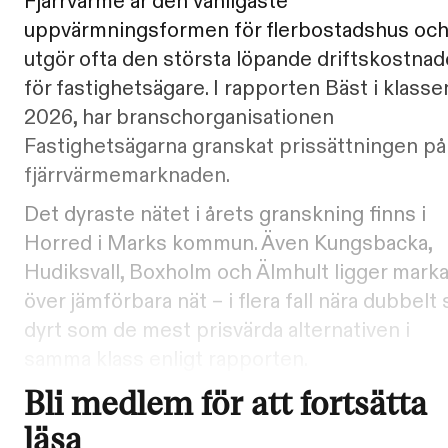
Fjärrvärme är den vanligaste
uppvärmningsformen för flerbostadshus oc
utgör ofta den största löpande driftskostna
för fastighetsägare. I rapporten Bäst i klasse
2026, har branschorganisationen
Fastighetsägarna granskat prissättningen på
fjärrvärmemarknaden.
Det dyraste nätet i årets granskning finns i
Horred i Marks kommun. Även Kungsbacka,
Hudiksvall, Boxholm och Älmhult ligger mark
över jämförbara nät – i flera fall nära dubbelt 
dyrt som de mest prisvärda alternativen i
samma klass enligt rapporten.
Bli medlem för att fortsätta
läsa