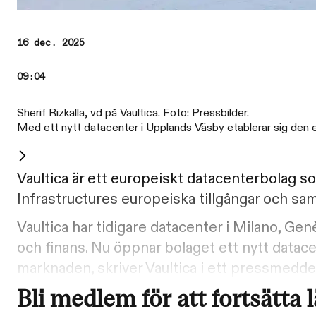
16 dec. 2025
09:04
Sherif Rizkalla, vd på Vaultica. Foto: Pressbilder.
Med ett nytt datacenter i Upplands Väsby etablerar sig den e
Vaultica är ett europeiskt datacenterbolag s
Infrastructures europeiska tillgångar och sam
Vaultica har tidigare datacenter i Milano, G
och finans. Nu öppnar bolaget ett nytt data
marknaden, skriver Vaultica i ett pressmedde
Bli medlem för att fortsätta 