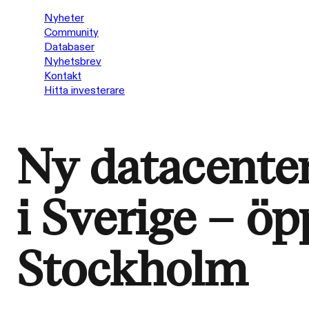
Nyheter
Community
Databaser
Nyhetsbrev
Kontakt
Hitta investerare
Ny datacenter
i Sverige – ö
Stockholm