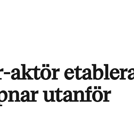
-aktör etablera
ppnar utanför