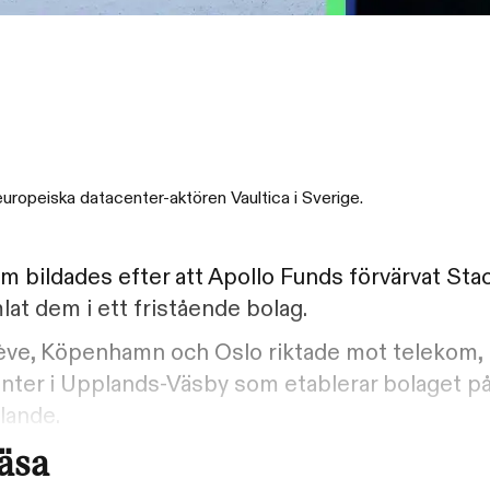
uropeiska datacenter-aktören Vaultica i Sverige.
om bildades efter att Apollo Funds förvärvat Sta
lat dem i ett fristående bolag.
enève, Köpenhamn och Oslo riktade mot telekom, 
center i Upplands-Väsby som etablerar bolaget p
lande.
läsa