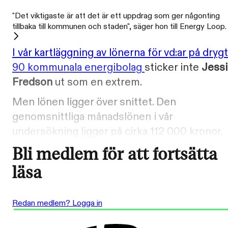
"Det viktigaste är att det är ett uppdrag som ger någonting
tillbaka till kommunen och staden", säger hon till Energy Loop.
I vår kartläggning av lönerna för vd:ar på drygt
90 kommunala energibolag
sticker inte
Jessi
Fredson
ut som en extrem.
Men lönen ligger över snittet. Den
genomsnittliga månadslönen i vår
undersökning ligger på cirka 112 000 kronor.
Bli medlem för att fortsätta
läsa
Redan medlem? Logga in