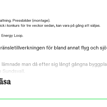
ltning. Pressbilder (montage).
i konkurs för tre veckor sedan, kan vara på gång att säljas.
ll Energy Loop.
änsletillverkningen för bland annat flyg och sj
j
lämnade man då efter sig långt gångna byggplan
 Sundsvall.
läsa