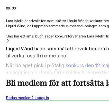
06:06
Lars Melin är advokaten som sköter Liquid Winds konkursförva
Liquid Wind, det uppmärksammade e-metanol-bolaget som gick 
"Jag har ett antal bud", säger konkursförvaltaren Lars Melin ti
Liquid Wind hade som mål att revolutionera br
tillverka fossilfri e-metanol.
När bolaget gick i plötslig
konkurs den 12 ma
anläggningar i Umeå, Örnsköldsvik respektive
Bli medlem för att fortsätta 
Redan medlem? Logga in