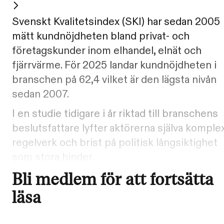
Svenskt Kvalitetsindex (SKI) har sedan 2005
mätt kundnöjdheten bland privat- och
företagskunder inom elhandel, elnät och
fjärrvärme. För 2025 landar kundnöjdheten i
branschen på 62,4 vilket är den lägsta nivån
sedan 2007.
I en studie tidigare i år riktad till branschens
beslutsfattare lyfter aktörerna själva komple
regelverk och brist på politisk långsiktighet
som stora hinder.
Bli medlem för att fortsätta
läsa