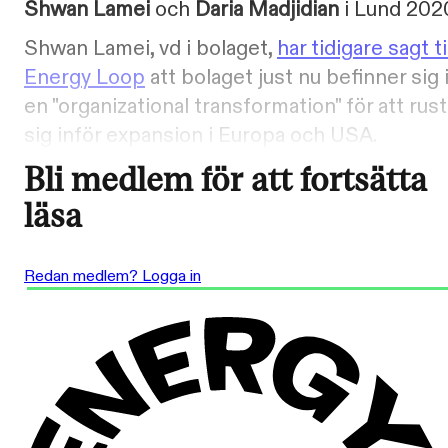
Shwan Lamei
och
Daria Madjidian
i Lund 202
Shwan Lamei, vd i bolaget,
har tidigare sagt ti
Energy Loop
att bolaget just nu befinner sig 
en "organizational transformation" för att rust
sig inför expansion i Europa och USA.
Bli medlem för att fortsätta
läsa
Redan medlem? Logga in