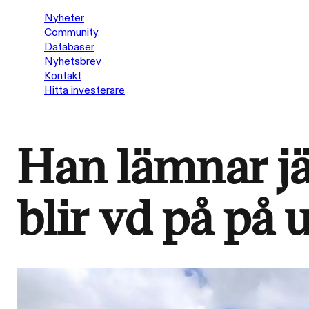
Nyheter
Community
Databaser
Nyhetsbrev
Kontakt
Hitta investerare
Han lämnar jät
blir vd på på 