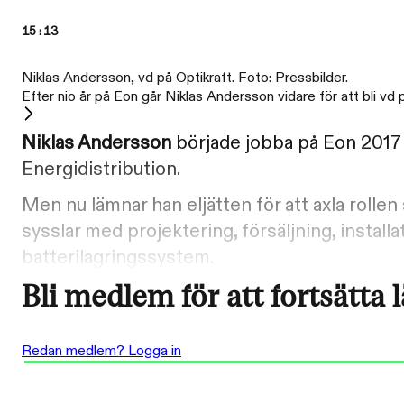
15:13
Niklas Andersson, vd på Optikraft. Foto: Pressbilder.
Efter nio år på Eon går Niklas Andersson vidare för att bli vd
Niklas Andersson
började jobba på Eon 2017
Energidistribution.
Men nu lämnar han eljätten för att axla rolle
sysslar med projektering, försäljning, install
batterilagringssystem.
Bli medlem för att fortsätta 
Redan medlem? Logga in