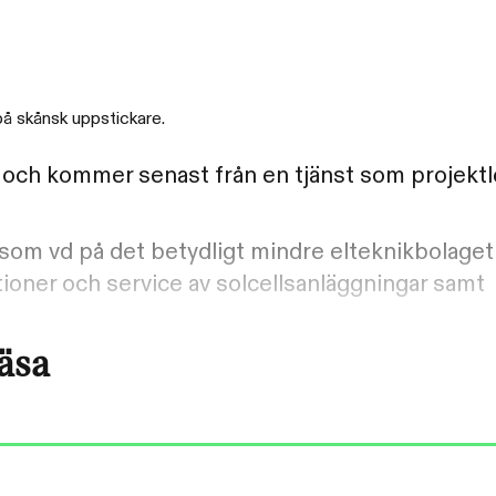
 på skånsk uppstickare.
 och kommer senast från en tjänst som projekt
n som vd på det betydligt mindre elteknikbolage
ationer och service av solcellsanläggningar samt
läsa