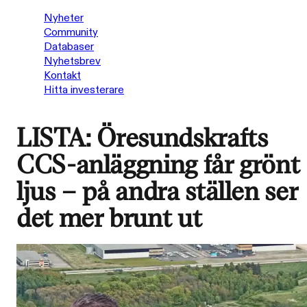
Nyheter
Community
Databaser
Nyhetsbrev
Kontakt
Hitta investerare
LISTA: Öresundskrafts
CCS-anläggning får grönt
ljus – på andra ställen ser
det mer brunt ut