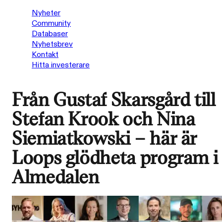
Nyheter
Community
Databaser
Nyhetsbrev
Kontakt
Hitta investerare
Från Gustaf Skarsgård till
Stefan Krook och Nina
Siemiatkowski – här är
Loops glödheta program i
Almedalen