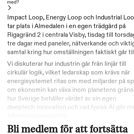
med?
Impact Loop, Energy Loop och Industrial Lo
tar plats i Almedalen i en egen trädgård på
Rigagränd 2 i centrala Visby, tisdag till torsda
tre dagar med paneler, nätverkande och vikti
samtal kring hur omställningen faktiskt går till
Vi diskuterar hur industrin går från linjär till
cirkulär logik, vilket ledarskap som krävs när
energisystemet ritas om med miljarder på sp
om ekonomin kan växa inom planetens gräns
hur Sverige behåller värdet av sin egen
deeptech-innovation och vad fysisk AI gör m
tillverkningsindustrin.
Bli medlem för att fortsätta