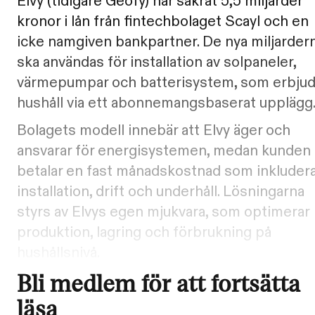
Elvy (tidigare Geofy) har säkrat 5,5 miljarder
kronor i lån från fintechbolaget Scayl och en
icke namgiven bankpartner. De nya miljarder
ska användas för installation av solpaneler,
värmepumpar och batterisystem, som erbju
hushåll via ett abonnemangsbaserat upplägg
Bolagets modell innebär att Elvy äger och
ansvarar för energisystemen, medan kunden
betalar en fast månadskostnad som inkluder
installation, drift och underhåll. Lösningarna
styrs av Elvys egen mjukvara, som optimerar
produktion, lagring och förbrukning på
hushållsnivå.
Bli medlem för att fortsätta
läsa