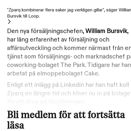
"Zparq kombinerar flera saker jag verkligen gillar", säger Willia
Bursvik till Loop.
Den nya försäljningschefen,
William Bursvik
,
har lång erfarenhet av försäljning och
affärsutveckling och kommer närmast från e
tjänst som försäljnings- och marknadschef p
coworking-bolaget The Park. Tidigare har ha
arbetat på elmoppebolaget Cake.
Enligt ett inlägg på Linkedin har han haft koll
Zparq en längre tid och kliver nu in på bolage
för att driva på försäljningen.
Bli medlem för att fortsätta
läsa