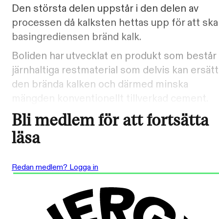
Den största delen uppstår i den delen av
processen då kalksten hettas upp för att sk
basingrediensen bränd kalk.
Boliden har utvecklat en produkt som består 
järnhaltiga restmaterial som delvis kan ersätt
den brända kalken och därmed minska
mängden konventionellt tillverkad cement.
Bli medlem för att fortsätta
läsa
Redan medlem? Logga in