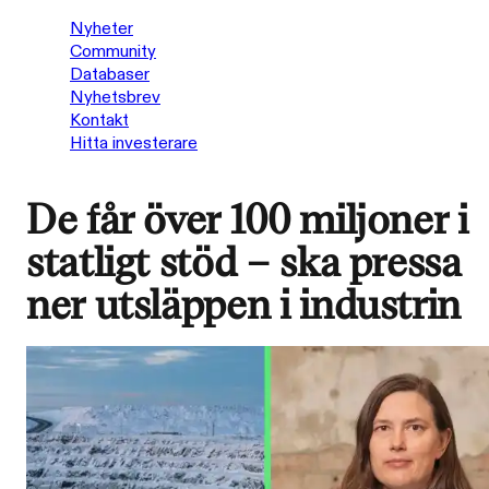
Nyheter
Community
Databaser
Nyhetsbrev
Kontakt
Hitta investerare
De får över 100 miljoner i
statligt stöd – ska pressa
ner utsläppen i industrin