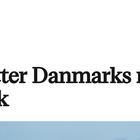
ätter Danmarks 
k