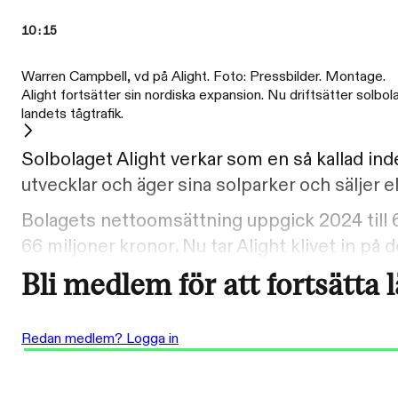
10:15
Warren Campbell, vd på Alight. Foto: Pressbilder. Montage.
Alight fortsätter sin nordiska expansion. Nu driftsätter solbol
landets tågtrafik.
Solbolaget Alight verkar som en så kallad ind
utvecklar och äger sina solparker och säljer 
Bolagets nettoomsättning uppgick 2024 till 
66 miljoner kronor
.
Nu tar Alight klivet in p
Bli medlem för att fortsätta 
Redan medlem? Logga in