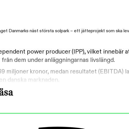
aget Danmarks näst största solpark – ett jätteprojekt som ska lever
ependent power producer (IPP), vilket innebär a
el från dem under anläggningarnas livslängd.
69 miljoner kronor, medan resultatet (EBITDA) 
å den danska marknaden.
läsa