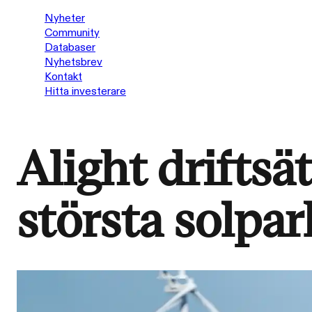
Nyheter
Community
Databaser
Nyhetsbrev
Kontakt
Hitta investerare
Alight drifts
största solpar